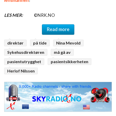
lensmannen
?
LES MER:
©NRK.NO
Read more
direktør
på tide
Nina Mevold
Sykehusdirektøren
må gå av
pasientutrygghet
pasientsikkerheten
Herlof Nilssen