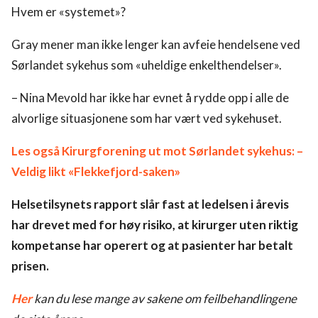
Hvem er «systemet»?
Gray mener man ikke lenger kan avfeie hendelsene ved
Sørlandet sykehus som «uheldige enkelthendelser».
– Nina Mevold har ikke har evnet å rydde opp i alle de
alvorlige situasjonene som har vært ved sykehuset.
Les også Kirurgforening ut mot Sørlandet sykehus: –
Veldig likt «Flekkefjord-saken»
Helsetilsynets rapport slår fast at ledelsen i årevis
har drevet med for høy risiko, at kirurger uten riktig
kompetanse har operert og at pasienter har betalt
prisen.
Her
kan du lese mange av sakene om feilbehandlingene