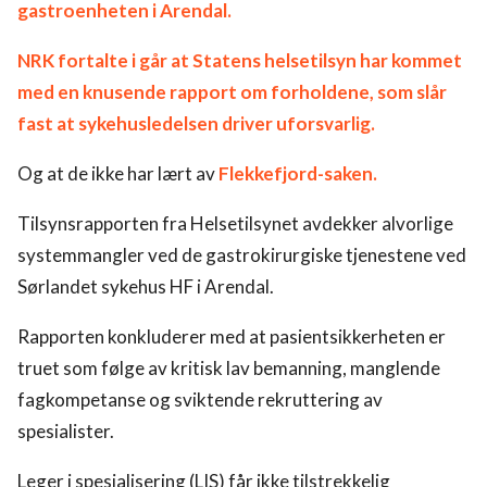
gastroenheten i Arendal.
NRK fortalte i går at Statens helsetilsyn har kommet
med en knusende rapport om forholdene, som slår
fast at sykehusledelsen driver uforsvarlig.
Og at de ikke har lært av
Flekkefjord-saken.
Tilsynsrapporten fra Helsetilsynet avdekker alvorlige
systemmangler ved de gastrokirurgiske tjenestene ved
Sørlandet sykehus HF i Arendal.
Rapporten konkluderer med at pasientsikkerheten er
truet som følge av kritisk lav bemanning, manglende
fagkompetanse og sviktende rekruttering av
spesialister.
Leger i spesialisering (LIS) får ikke tilstrekkelig