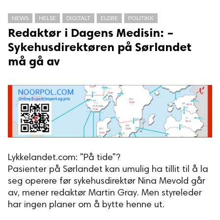
 reserved.
NEWS
HELSE
DIGITALT
ELDRE
POLITIKK
Redaktør i Dagens Medisin: –
Sykehusdirektøren på Sørlandet
må gå av
Lykkelandet.com: "På tide"?
Pasienter på Sørlandet kan umulig ha tillit til å la
seg operere før sykehusdirektør Nina Mevold går
av, mener redaktør Martin Gray. Men styreleder
har ingen planer om å bytte henne ut.