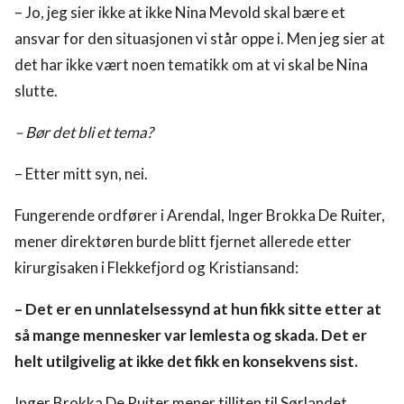
– Jo, jeg sier ikke at ikke Nina Mevold skal bære et
ansvar for den situasjonen vi står oppe i. Men jeg sier at
det har ikke vært noen tematikk om at vi skal be Nina
slutte.
– Bør det bli et tema?
– Etter mitt syn, nei.
Fungerende ordfører i Arendal, Inger Brokka De Ruiter,
mener direktøren burde blitt fjernet allerede etter
kirurgisaken i Flekkefjord og Kristiansand:
– Det er en unnlatelsessynd at hun fikk sitte etter at
så mange mennesker var lemlesta og skada. Det er
helt utilgivelig at ikke det fikk en konsekvens sist.
Inger Brokka De Ruiter mener tilliten til Sørlandet