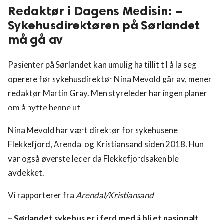
Redaktør i Dagens Medisin: –
Sykehusdirektøren på Sørlandet
må gå av
Pasienter på Sørlandet kan umulig ha tillit til å la seg
operere før sykehusdirektør Nina Mevold går av, mener
redaktør Martin Gray. Men styreleder har ingen planer
om å bytte henne ut.
Nina Mevold har vært direktør for sykehusene
Flekkefjord, Arendal og Kristiansand siden 2018. Hun
var også øverste leder da Flekkefjordsaken ble
avdekket.
Vi rapporterer fra
Arendal/Kristiansand
– Sørlandet sykehus er i ferd med å bli et nasjonalt