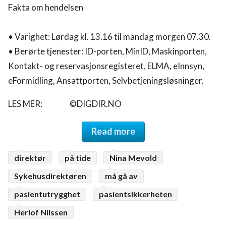
Fakta om hendelsen
• Varighet: Lørdag kl. 13.16 til mandag morgen 07.30.
• Berørte tjenester: ID-porten, MinID, Maskinporten,
Kontakt- og reservasjonsregisteret, ELMA, eInnsyn,
eFormidling, Ansattporten, Selvbetjeningsløsninger.
LES MER: ©DIGDIR.NO
Read more
direktør
på tide
Nina Mevold
Sykehusdirektøren
må gå av
pasientutrygghet
pasientsikkerheten
Herlof Nilssen