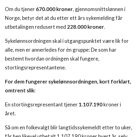
Om du tjener
670.000 kroner
, gjennomsnittslønnen i
Norge, betyr det at du etter ett års sykemelding får
utbetalingen redusert med
228.000 kroner
.
Sykelønnsordningen skal i utgangspunktet være lik for
alle, men er annerledes for én gruppe: De som har
bestemt hvordan ordningen skal fungere,
stortingsrepresentantene.
For dem fungerer sykelønnsordningen, kort forklart,
omtrent slik:
En stortingsrepresentant tjener
1.107.190
kroner i
året.
Så om en folkevalgt blir langtidssykemeldt etter to uker,
får hen likevel utbetalt 1.107.190 kroner hvert år, selv