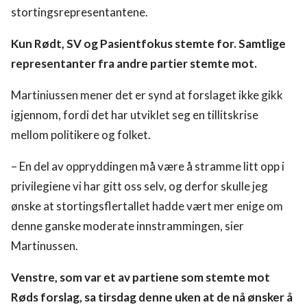
stortingsrepresentantene.
Kun Rødt, SV og Pasientfokus stemte for. Samtlige
representanter fra andre partier stemte mot.
Martiniussen mener det er synd at forslaget ikke gikk
igjennom, fordi det har utviklet seg en tillitskrise
mellom politikere og folket.
– En del av oppryddingen må være å stramme litt opp i
privilegiene vi har gitt oss selv, og derfor skulle jeg
ønske at stortingsflertallet hadde vært mer enige om
denne ganske moderate innstrammingen, sier
Martinussen.
Venstre, som var et av partiene som stemte mot
Røds forslag, sa tirsdag denne uken at de nå ønsker å