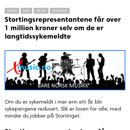
 reserved.
NEWS
NAV
HELSE
POLITIKK
Stortingsrepresentantene får over
1 million kroner selv om de er
langtidssykemeldte
Om du er sykemeldt i mer enn ett år, blir
sykepengene redusert. Slik er loven for alle, med
mindre du jobber på Stortinget.