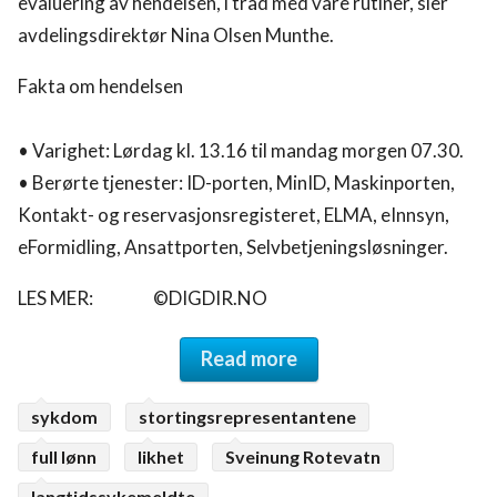
evaluering av hendelsen, i tråd med våre rutiner, sier
avdelingsdirektør Nina Olsen Munthe.
Fakta om hendelsen
• Varighet: Lørdag kl. 13.16 til mandag morgen 07.30.
• Berørte tjenester: ID-porten, MinID, Maskinporten,
Kontakt- og reservasjonsregisteret, ELMA, eInnsyn,
eFormidling, Ansattporten, Selvbetjeningsløsninger.
LES MER: ©DIGDIR.NO
Read more
sykdom
stortingsrepresentantene
full lønn
likhet
Sveinung Rotevatn
langtidssykemeldte