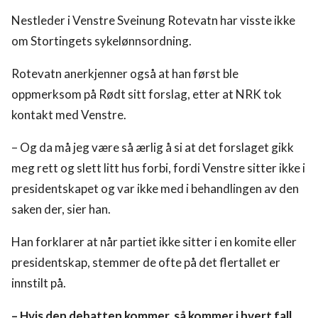
Nestleder i Venstre Sveinung Rotevatn har visste ikke
om Stortingets sykelønnsordning.
Rotevatn anerkjenner også at han først ble
oppmerksom på Rødt sitt forslag, etter at NRK tok
kontakt med Venstre.
– Og da må jeg være så ærlig å si at det forslaget gikk
meg rett og slett litt hus forbi, fordi Venstre sitter ikke i
presidentskapet og var ikke med i behandlingen av den
saken der, sier han.
Han forklarer at når partiet ikke sitter i en komite eller
presidentskap, stemmer de ofte på det flertallet er
innstilt på.
– Hvis den debatten kommer, så kommer i hvert fall