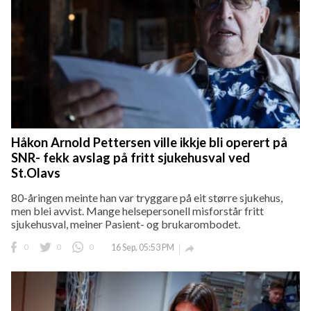
Håkon Arnold Pettersen ville ikkje bli operert på
SNR- fekk avslag på fritt sjukehusval ved
St.Olavs
80-åringen meinte han var tryggare på eit større sjukehus,
men blei avvist. Mange helsepersonell misforstår fritt
sjukehusval, meiner Pasient- og brukarombodet.
0
0
0
16 Sep, 05:53 PM
