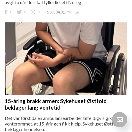
avgifta når dei skal fylle diesel i Noreg.
0
0
0
5 Jul, 04:01 PM

15-åring brakk armen: Sykehuset Østfold
beklager lang ventetid
Det var først da en ambulansearbeider tilfeldigvis gikk forbi
venterommet, at 15-åringen fikk hjelp. Sykehuset Østfold
beklager hendelsen.