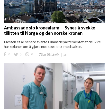
Ambassade slo kronealarm: – Synes å svekke
tillitten til Norge og den norske kronen
Nesten et år senere svarte Finansdepartementet at de ikke
har «planer om å gjøre noe spesielt» med saken.
0
0
0
7 Sep, 08:16 AM
