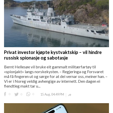
Privat investor kjøpte kystvaktskip – vil hindre
russisk spionasje og sabotasje
Bernt Hellesøe vil bruke eit gammalt militærfartøy til
«spionjakt» langs norskekysten. – Regjeringa og Forsvaret
må få fingeren ut og sørge for at dei vernar oss, meiner han. –
Vi er i Noreg veldig avhengige av internett. Den dagen ei
fiendtleg makt tar u...
0
0
0
15 Aug, 04:49 PM
