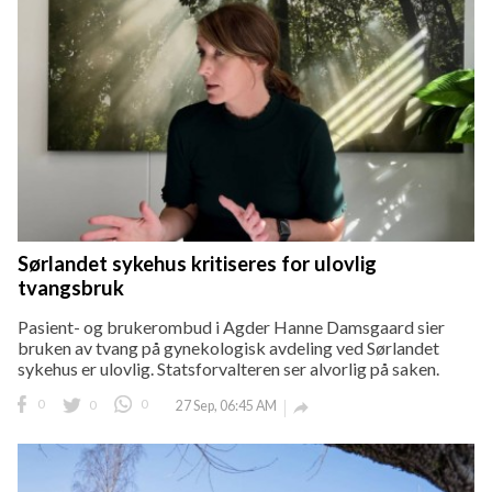
Sørlandet sykehus kritiseres for ulovlig
tvangsbruk
Pasient- og brukerombud i Agder Hanne Damsgaard sier
bruken av tvang på gynekologisk avdeling ved Sørlandet
sykehus er ulovlig. Statsforvalteren ser alvorlig på saken.
0
0
0
27 Sep, 06:45 AM
