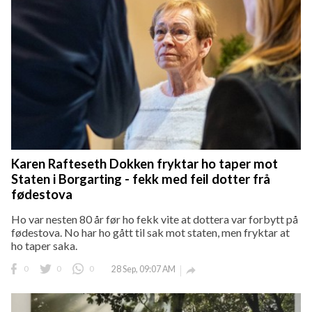
Karen Rafteseth Dokken fryktar ho taper mot
Staten i Borgarting - fekk med feil dotter frå
fødestova
Ho var nesten 80 år før ho fekk vite at dottera var forbytt på
fødestova. No har ho gått til sak mot staten, men fryktar at
ho taper saka.
0
0
0
28 Sep, 09:07 AM
