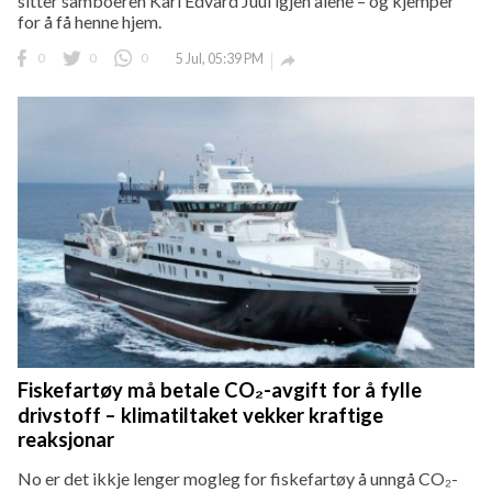
sitter samboeren Karl Edvard Juul igjen alene – og kjemper
for å få henne hjem.
0
0
0
5 Jul, 05:39 PM

Fiskefartøy må betale CO₂-avgift for å fylle
drivstoff – klimatiltaket vekker kraftige
reaksjonar
No er det ikkje lenger mogleg for fiskefartøy å unngå CO₂-