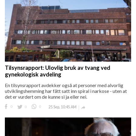
Tilsynsrapport: Ulovlig bruk av tvang ved
gynekologisk avdeling
En tilsynsrapport avdekker også at personer med alvorlig
utviklingshemming har fått satt inn spiral i narkose - uten at
det er vurdert om de kunne si ja eller nei.
0
0
0
25 Sep, 10:45 AM
