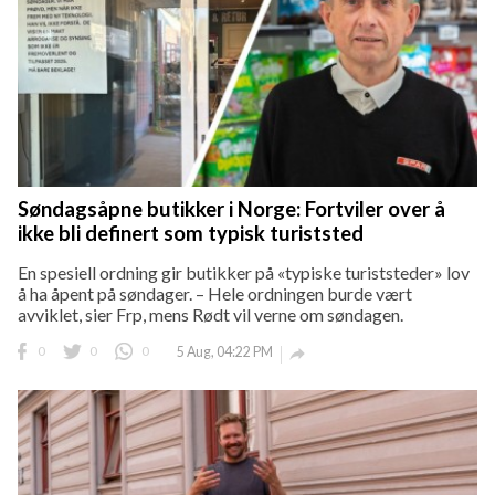
Søndagsåpne butikker i Norge: Fortviler over å
ikke bli definert som typisk turiststed
En spesiell ordning gir butikker på «typiske turiststeder» lov
å ha åpent på søndager. – Hele ordningen burde vært
avviklet, sier Frp, mens Rødt vil verne om søndagen.
0
0
0
5 Aug, 04:22 PM
