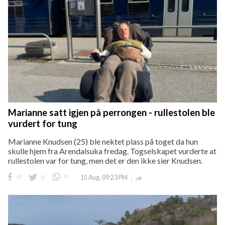
Marianne satt igjen på perrongen - rullestolen ble
vurdert for tung
Marianne Knudsen (25) ble nektet plass på toget da hun
skulle hjem fra Arendalsuka fredag. Togselskapet vurderte at
rullestolen var for tung, men det er den ikke sier Knudsen.
0
0
0
15 Aug, 09:23 PM
