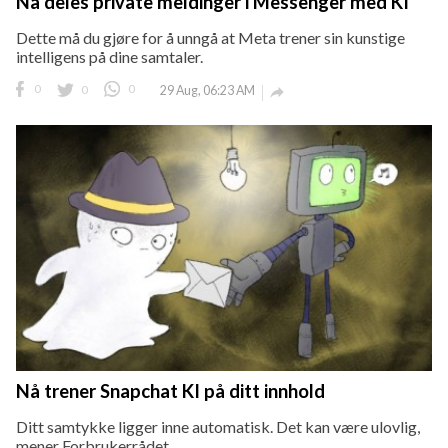
Nå deles private meldinger i Messenger med KI
Dette må du gjøre for å unngå at Meta trener sin kunstige
intelligens på dine samtaler.
0
0
0
29 Aug, 06:23 AM

Nå trener Snapchat KI på ditt innhold
Ditt samtykke ligger inne automatisk. Det kan være ulovlig,
mener Forbrukerrådet.