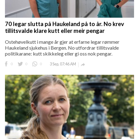
70 legar slutta på Haukeland på to år. No krev
tillitsvalde klare kutt eller meir pengar
Ostehøvelkutt i mange år gjer at erfarne legar rømmer
Haukeland sjukehus i Bergen. No utfordrar tillitsvalde
politikarane: kutt skikkeleg eller gi oss nok pengar.
0
0
0
3 Sep, 07:46 AM
