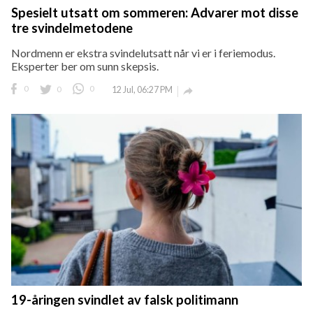
Spesielt utsatt om sommeren: Advarer mot disse
tre svindelmetodene
Nordmenn er ekstra svindelutsatt når vi er i feriemodus.
Eksperter ber om sunn skepsis.
0
0
0
12 Jul, 06:27 PM

19-åringen svindlet av falsk politimann