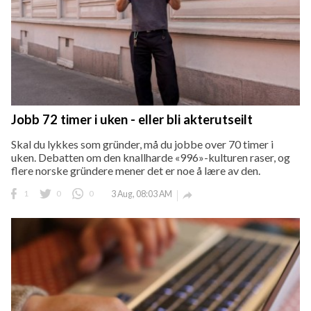
Jobb 72 timer i uken - eller bli akterutseilt
Skal du lykkes som gründer, må du jobbe over 70 timer i
uken. Debatten om den knallharde «996»-kulturen raser, og
flere norske gründere mener det er noe å lære av den.
1
0
0
3 Aug, 08:03 AM
