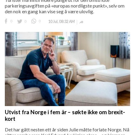
parkeringsavgiften på «europas nordligste punkt», selv om
den nok en gang kan vise seg å være ulovlig.
0
0
0
10 Jul, 08:32 AM

Utvist fra Norge i fem år – søkte ikke om brexit-
kort
Det har gått nesten ett år siden Julie måtte forlate Norge. Nå