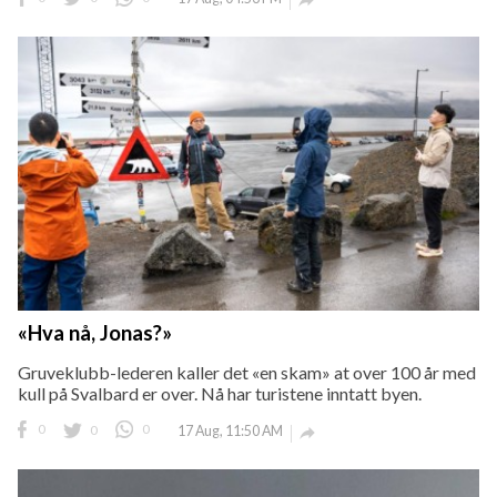

«Hva nå, Jonas?»
Gruveklubb-lederen kaller det «en skam» at over 100 år med
kull på Svalbard er over. Nå har turistene inntatt byen.
0
0
0
17 Aug, 11:50 AM
