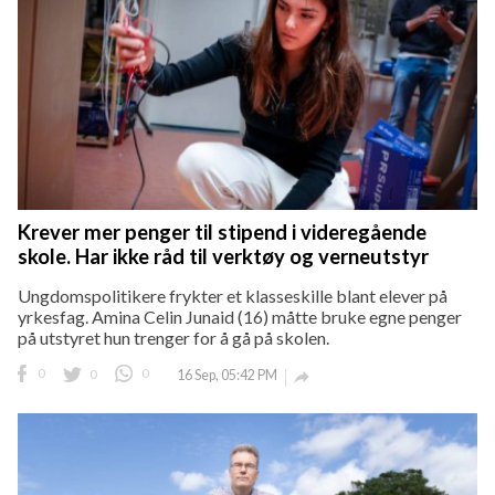
Krever mer penger til stipend i videregående
skole. Har ikke råd til verktøy og verneutstyr
Ungdomspolitikere frykter et klasseskille blant elever på
yrkesfag. Amina Celin Junaid (16) måtte bruke egne penger
på utstyret hun trenger for å gå på skolen.
0
0
0
16 Sep, 05:42 PM
