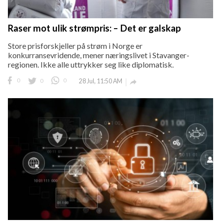
Raser mot ulik strømpris: – Det er galskap
Store prisforskjeller på strøm i Norge er
konkurransevridende, mener næringslivet i Stavanger-
regionen. Ikke alle uttrykker seg like diplomatisk.
0
0
0
28 Jul, 11:50 AM
