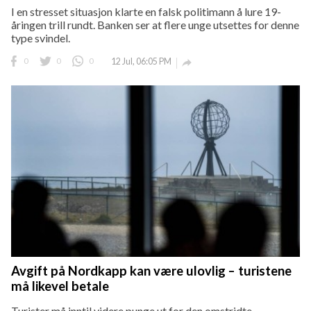
I en stresset situasjon klarte en falsk politimann å lure 19-
åringen trill rundt. Banken ser at flere unge utsettes for denne
type svindel.
0
0
0
12 Jul, 06:05 PM

Avgift på Nordkapp kan være ulovlig – turistene
må likevel betale
Turister må inntil videre punge ut for den omstridte