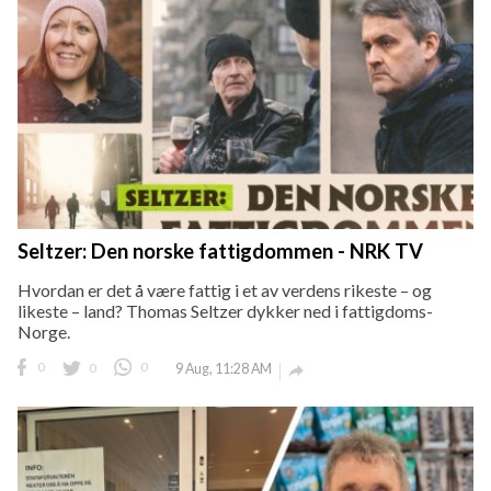
Seltzer: Den norske fattigdommen - NRK TV
Hvordan er det å være fattig i et av verdens rikeste – og
likeste – land? Thomas Seltzer dykker ned i fattigdoms-
Norge.
0
0
0
9 Aug, 11:28 AM
