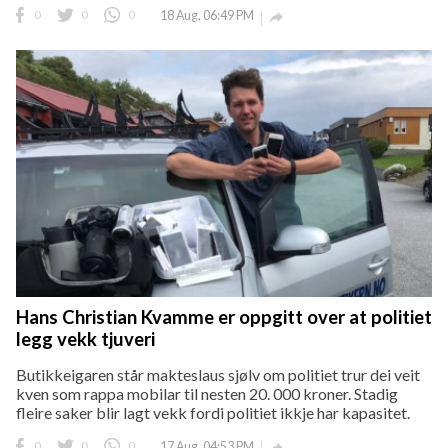
0
0
0
18 Aug, 06:49 PM

Hans Christian Kvamme er oppgitt over at politiet
legg vekk tjuveri
Butikkeigaren står makteslaus sjølv om politiet trur dei veit
kven som rappa mobilar til nesten 20. 000 kroner. Stadig
fleire saker blir lagt vekk fordi politiet ikkje har kapasitet.
0
0
0
17 Aug, 04:53 PM