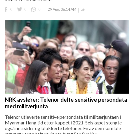
0
0
0
29 Aug, 06:14 AM

NRK avslører: Telenor delte sensitive persondata
med militærjunta
Telenor utleverte sensitive persondata til militærjuntaen i
Myanmar i lang tid etter kuppet i 2021. Selskapet stengte
også nettsider og blokkerte telefoner. En av dem som ble
rammet var nobelprisvinner Aung San Suu Kyi.