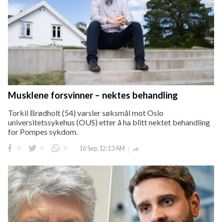
Musklene forsvinner – nektes behandling
Torkil Brødholt (54) varsler søksmål mot Oslo
universitetssykehus (OUS) etter å ha blitt nektet behandling
for Pompes sykdom.
0
0
0
16 Sep, 12:13 AM
