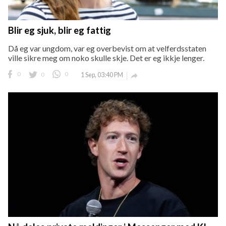
Blir eg sjuk, blir eg fattig
Då eg var ungdom, var eg overbevist om at velferdsstaten
ville sikre meg om noko skulle skje. Det er eg ikkje lenger.
0
0
0
1 Sep, 03:40 PM
